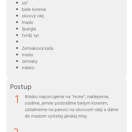
soľ
biele korenie
olivový olej
maslo
špargla
tvrdý syr
Zemiaková kaša:
maslo
zemiaky
mlieko
Postup
1
Mäsko naporcujeme na "rezne", naklepeme,
osolíme, jemne postrašíme bielym korením,
zatiahneme na panvici na olivovom oleji a dáme
do maslom vytretej jánskej misy.
2