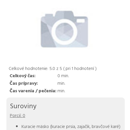
Celkové hodnotenie:
5.0
z
5
( pri
1
hodnotení )
Celkový čas:
0
min.
Čas prípravy:
min.
Čas varenia / pečenia:
min.
Suroviny
Porcií:
0
Kuracie mäsko (kuracie prsia, zajačik, bravčové karé)