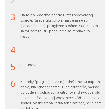
3
Na to poukladáme poctivú vrstu predvarenej
špargle. Na špargľu potom nastrúhame syr
(neudenú tehlu), prikryjeme a dáme zapiecť kým
sa syr nerozpustí.. podávame so zemiakovou
kašou.
4
5
Pár tipov:
6
Končeky špargle (cca 2 cm) odrežeme, sú odporne
horké, hlavičky necháme, sú najchutnejšie; varíme
vo vode s trochou soli a citrónovej šťavy. Špargľu
dávame až do vriacej vody, nech vôňa zostane v
špargli. Mäsko treba vedľa seba natlačiť, nech nam
nesteká syr.