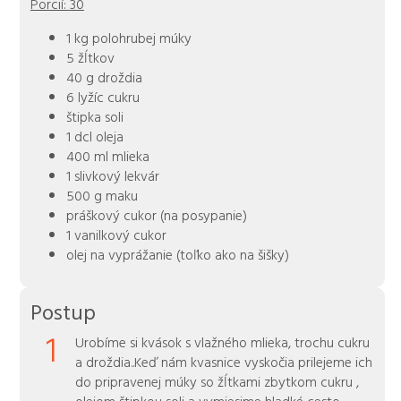
Porcií:
30
1 kg polohrubej múky
5 žĺtkov
40 g droždia
6 lyžíc cukru
štipka soli
1 dcl oleja
400 ml mlieka
1 slivkový lekvár
500 g maku
práškový cukor (na posypanie)
1 vanilkový cukor
olej na vyprážanie (toľko ako na šišky)
Postup
1
Urobíme si kvások s vlažného mlieka, trochu cukru
a droždia..Keď nám kvasnice vyskočia prilejeme ich
do pripravenej múky so žĺtkami zbytkom cukru ,
olejom štipkou soli a vymiesime hladké cesto..