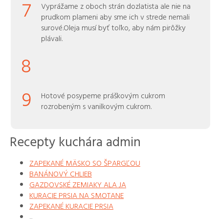
7
Vyprážame z oboch strán dozlatista ale nie na
prudkom plameni aby sme ich v strede nemali
surové.Oleja musí byť toľko, aby nám pirôžky
plávali.
8
9
Hotové posypeme práškovým cukrom
rozrobeným s vanilkovým cukrom.
Recepty kuchára admin
ZAPEKANÉ MÄSKO SO ŠPARGĽOU
BANÁNOVÝ CHLIEB
GAZDOVSKÉ ZEMIAKY ALA JA
KURACIE PRSIA NA SMOTANE
ZAPEKANÉ KURACIE PRSIA
...