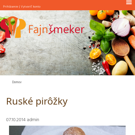
Prihlásenie
|
Vytvoriť konto
NOVINKY
RAŇAJKY
POLIEVKY
JEDLÁ S MÄSOM
JEDLÁ BEZ MÄSA
ŠALÁTY
PEČIVO
Domov
MAŠKRTY
Ruské pirôžky
INÉ
07.10.2014
admin