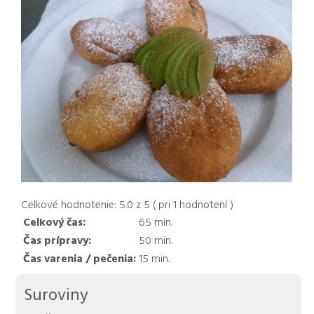
Celkové hodnotenie:
5.0
z
5
( pri
1
hodnotení )
Celkový čas:
65
min.
Čas prípravy:
50
min.
Čas varenia / pečenia:
15
min.
Suroviny