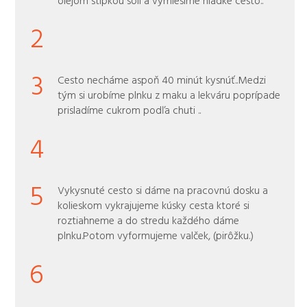
2
3
Cesto necháme aspoň 40 minút kysnúť..Medzi
tým si urobíme plnku z maku a lekváru poprípade
prisladíme cukrom podľa chuti ..
4
5
Vykysnuté cesto si dáme na pracovnú dosku a
kolieskom vykrajujeme kúsky cesta ktoré si
roztiahneme a do stredu každého dáme
plnku.Potom vyformujeme valček, (pirôžku.)
6