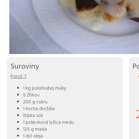
Suroviny
P
Porcií:
7
1 kg polohrubej múky
5 žĺtkov
200 g cukru
1 kocka droždia
štipka soli
1 polievková lyžica medu
125 g masla
1 dcl oleja