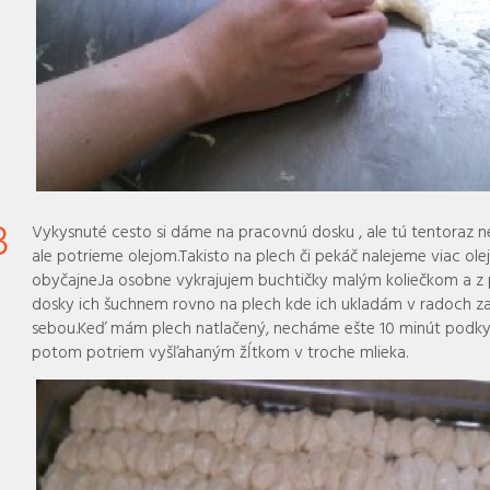
3
Vykysnuté cesto si dáme na pracovnú dosku , ale tú tentoraz
ale potrieme olejom.Takisto na plech či pekáč nalejeme viac ole
obyčajne.Ja osobne vykrajujem buchtičky malým koliečkom a z
dosky ich šuchnem rovno na plech kde ich ukladám v radoch z
sebou.Keď mám plech natlačený, necháme ešte 10 minút podky
potom potriem vyšľahaným žĺtkom v troche mlieka.