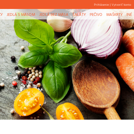
Prihlásenie
|
Vytvoriť konto
KY
JEDLÁ S MÄSOM
JEDLÁ BEZ MÄSA
ŠALÁTY
PEČIVO
MAŠKRTY
INÉ