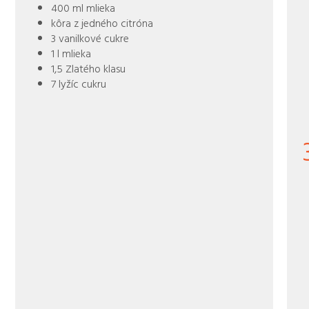
400 ml mlieka
kôra z jedného citróna
3 vanilkové cukre
1 l mlieka
1,5 Zlatého klasu
7 lyžíc cukru