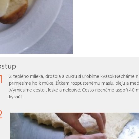
ostup
1
Z teplého mlieka, droždia a cukru si urobíme kvások.Necháme n
primiesime ho k múke, žĺtkam rozpustenému maslu, oleju a me
.Vymiesime cesto , leské a nelepivé. Cesto necháme aspoň 40 
kysnúť.
2