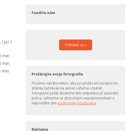
Fandite nám
5
( pri
1
Prihláste sa »
0
min.
0
min.
0
min.
Pridávajte svoje fotografie
Prosíme návštevníkov, aby pri pridávaní receptu na
stránky nahrávali na server výlučne vlastné
fotografie jedál. Budeme tým rešpektovať autorské
práva, vyhneme sa zbytočným nepríjemnostiam a
neporušíte tým
podmienky používania
.
Reklama