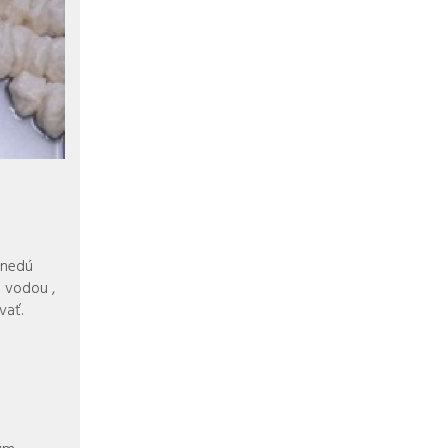
hnedú
 vodou ,
vať.