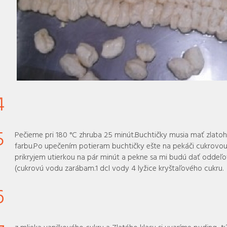
4
5
Pečieme pri 180 °C zhruba 25 minút.Buchtičky musia mať zlato
farbu.Po upečením potieram buchtičky ešte na pekáči cukrovou
prikryjem utierkou na pár minút a pekne sa mi budú dať oddeľo
(cukrovú vodu zarábam.1 dcl vody 4 lyžice kryštaľového cukru.
6