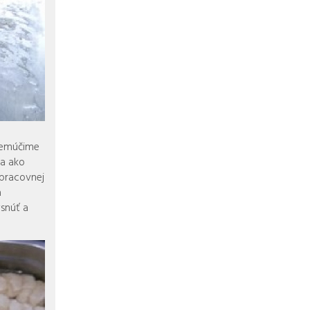
 nemúčime
ja ako
 pracovnej
a
snúť a