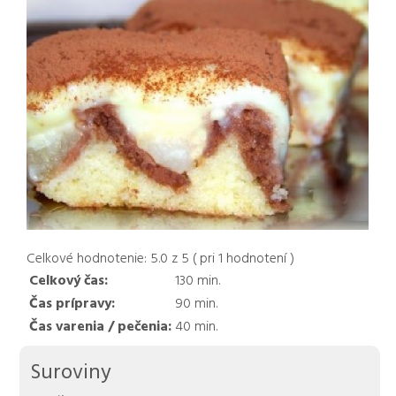
Celkové hodnotenie:
5.0
z
5
( pri
1
hodnotení )
Celkový čas:
130
min.
Čas prípravy:
90
min.
Čas varenia / pečenia:
40
min.
Suroviny