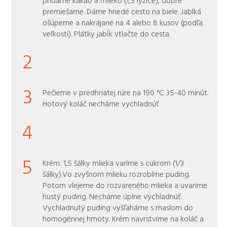
premiešame. Dáme hnedé cesto na biele. Jablká
ošúpeme a nakrájané na 4 alebo 8 kusov (podľa
veľkosti). Plátky jabĺk vtlačte do cesta.
2
3
Pečieme v predhriatej rúre na 190 °C 35-40 minút.
Hotový koláč necháme vychladnúť
4
5
Krém: 1,5 šálky mlieka varíme s cukrom (1/3
šálky).Vo zvyšnom mlieku rozrobíme puding.
Potom vlejeme do rozvareného mlieka a uvaríme
hustý puding. Necháme úplne vychladnúť.
Vychladnutý puding vyšľaháme s maslom do
homogénnej hmoty. Krém navrstvíme na koláč a