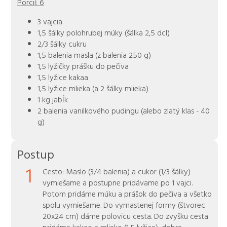
Porcií:
6
3 vajcia
1,5 šálky polohrubej múky (šálka 2,5 dcl)
2/3 šálky cukru
1,5 balenia masla (z balenia 250 g)
1,5 lyžičky prášku do pečiva
1,5 lyžice kakaa
1,5 lyžice mlieka (a 2 šálky mlieka)
1 kg jabĺk
2 balenia vanilkového pudingu (alebo zlatý klas - 40
g)
Postup
1
Cesto: Maslo (3/4 balenia) a cukor (1/3 šálky)
vymiešame a postupne pridávame po 1 vajci.
Potom pridáme múku a prášok do pečiva a všetko
spolu vymiešame. Do vymastenej formy (štvorec
20x24 cm) dáme polovicu cesta. Do zvyšku cesta
pridáme kakao a mlieko (1,5 lyžice), dobre