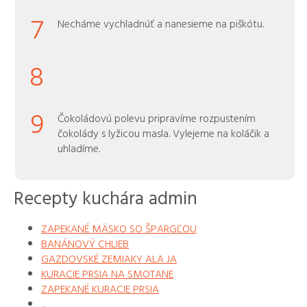
7
Necháme vychladnúť a nanesieme na piškótu.
8
9
Čokoládovú polevu pripravíme rozpustením
čokolády s lyžicou masla. Vylejeme na koláčik a
uhladíme.
Recepty kuchára admin
ZAPEKANÉ MÄSKO SO ŠPARGĽOU
BANÁNOVÝ CHLIEB
GAZDOVSKÉ ZEMIAKY ALA JA
KURACIE PRSIA NA SMOTANE
ZAPEKANÉ KURACIE PRSIA
...