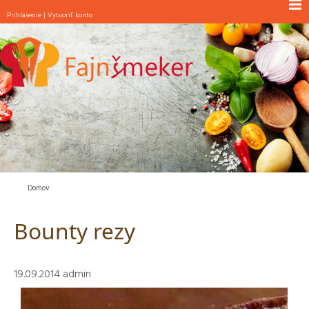
Prihlásenie
|
Vytvoriť konto
NOVINKY
RAŇAJKY
POLIEVKY
JEDLÁ S MÄSOM
JEDLÁ BEZ MÄSA
ŠALÁTY
PEČIVO
Domov
MAŠKRTY
Bounty rezy
INÉ
19.09.2014
admin