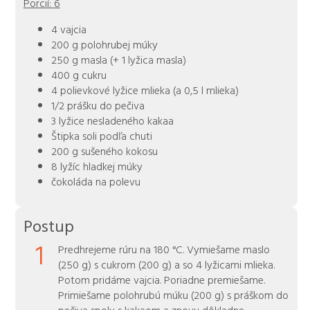
Porcií:
6
4 vajcia
200 g polohrubej múky
250 g masla (+ 1 lyžica masla)
400 g cukru
4 polievkové lyžice mlieka (a 0,5 l mlieka)
1/2 prášku do pečiva
3 lyžice nesladeného kakaa
Štipka soli podľa chuti
200 g sušeného kokosu
8 lyžíc hladkej múky
čokoláda na polevu
Postup
1
Predhrejeme rúru na 180 °C. Vymiešame maslo
(250 g) s cukrom (200 g) a so 4 lyžicami mlieka.
Potom pridáme vajcia. Poriadne premiešame.
Primiešame polohrubú múku (200 g) s práškom do
pečiva spolu s kakaom a znovu dôkladne