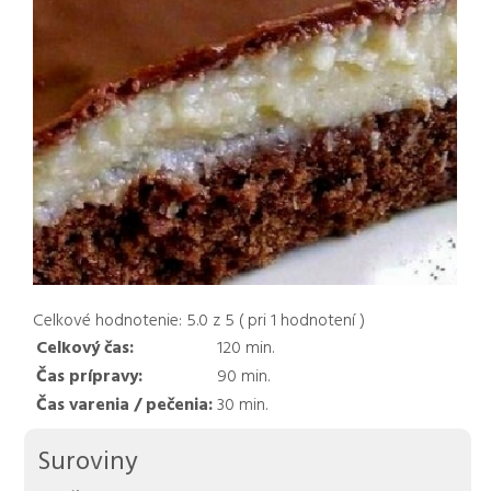
Celkové hodnotenie:
5.0
z
5
( pri
1
hodnotení )
Celkový čas:
120
min.
Čas prípravy:
90
min.
Čas varenia / pečenia:
30
min.
Suroviny