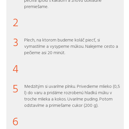
premiešame.
2
3
Plech, na ktorom budeme koláč piecť, si
vymastíme a vysypeme múkou. Nalejeme cesto a
pečieme asi 20 minút.
4
5
Medzitým si uvaríme plnku. Privedieme mlieko (0,5
l) do varu a pridáme rozrobenú hladkú múku v
troche mlieka a kokos. Uvaríme puding. Potom
odstavíme a primiešame cukor (200 g).
6