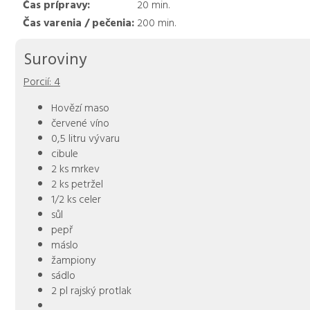
Čas prípravy:
20
min.
Čas varenia / pečenia:
200
min.
Suroviny
Porcií:
4
Hovězí maso
červené víno
0,5 litru vývaru
cibule
2 ks mrkev
2 ks petržel
1/2 ks celer
sůl
pepř
máslo
žampiony
sádlo
2 pl rajský protlak