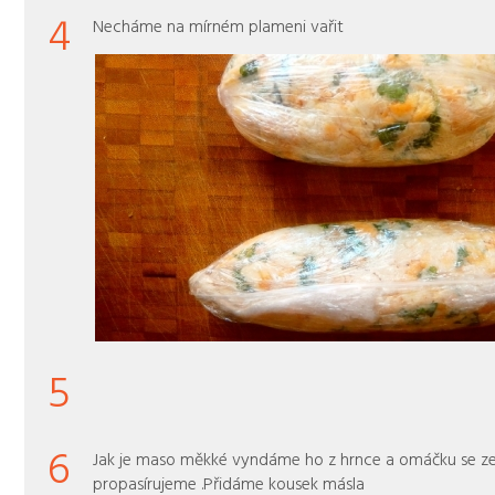
4
Necháme na mírném plameni vařit
5
6
Jak je maso měkké vyndáme ho z hrnce a omáčku se ze
propasírujeme .Přidáme kousek másla