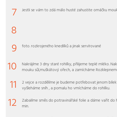
7
Jestli se vám to zdá málo husté zahustite omáčku mou
8
9
foto. rozkrojeného knedlíků a jinak servírované
10
Nakrájíme 3 dny staré rohlíky, přilijeme teplé mléko. Nak
mouku sůl,muškátový ořech, a zamícháme Rozklepnem
11
2 vejce a rozdělíme je budeme potřebovat jenom bílek 
vyšleháme sníh , a pomalu ho vmícháme do rohlíku.
12
Zabalíme směs do potravinářské folie a dáme vařit do
min.