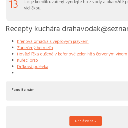
13
Jak je knedlík uvařený vyndejte ho z vody a okamžitě p
vidličkou.
Recepty kuchára drahavodak@sezna
Křenová omáčka s vepřovým jazykem
Zapečený hermelín
Hovězí líčka dušená v kořenové zelenině s červeným vínem
Kuřeci prso
Dršková polévka
...
Fandite nám
Prihláste sa »