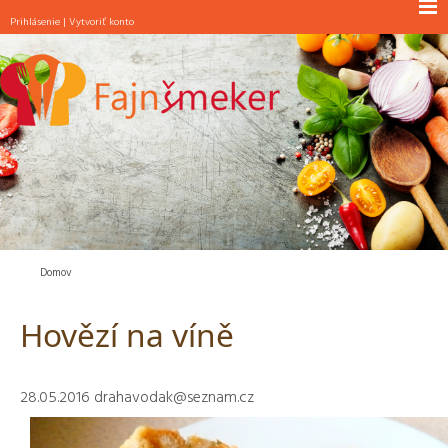
Prihlásenie
|
Vytvoriť konto
NOVINKY
RAŇAJKY
POLIEVKY
JEDLÁ S MÄSOM
JEDLÁ BEZ MÄSA
ŠALÁTY
PEČIVO
Domov
MAŠKRTY
Hovězí na víně
INÉ
28.05.2016
drahavodak@seznam.cz