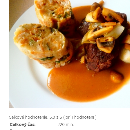
Celkové hodnotenie:
5.0
z
5
( pri
1
hodnotení )
Celkový čas:
220
min.