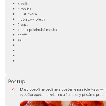
Knedlík:
6 rohlíku
0,5 lit. mléka
muškátový ořech
2 vejce
1 hrnek polohrubá mouka
petržel
sůl
Postup
1
Maso opepříme osolíme a opečeme na sádle.Maso vy
výpečku opečeme zeleninu a žampiony přidáme protla