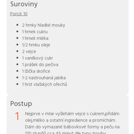
Suroviny
Porcií:
10
2 hrnky hladké mouky
1 hrnek cukru
1 hrnek mléka
1/2 hrnku oleje
2 vejce
1 vanilkový cukr
1 prášek do pečiva
1 lžička skořice
1-2 nastrouhaná jablka
1 hrst vlašských ořechů
Postup
1
Nejprve v míse vyšlehám vejce s cukrem,přidám
olej,mléko a ostatní ingredience a promíchám.
Dám do vymazané bábovkové formy a peču na
170 stupňů cca 45 minut dle typu trouby.