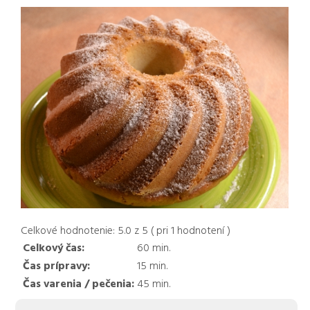
Celkové hodnotenie:
5.0
z
5
( pri
1
hodnotení )
Celkový čas:
60
min.
Čas prípravy:
15
min.
Čas varenia / pečenia:
45
min.