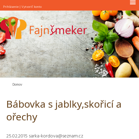
Prihlásenie
|
Vytvoriť konto
NOVINKY
RAŇAJKY
POLIEVKY
JEDLÁ S MÄSOM
JEDLÁ BEZ MÄSA
ŠALÁTY
PEČIVO
Domov
MAŠKRTY
Bábovka s jablky,skořicí a
INÉ
ořechy
25.02.2015
sarka-kordova@seznam.cz