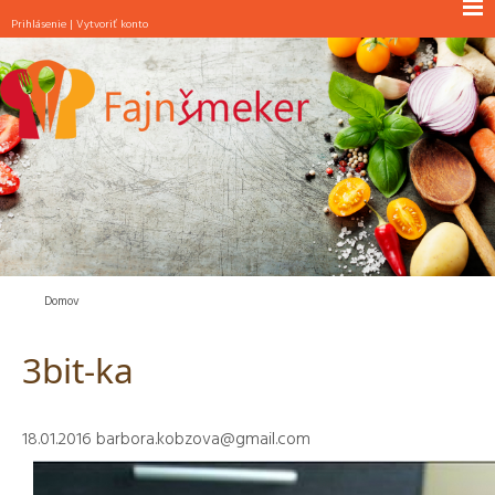
Prihlásenie
|
Vytvoriť konto
NOVINKY
RAŇAJKY
POLIEVKY
JEDLÁ S MÄSOM
JEDLÁ BEZ MÄSA
ŠALÁTY
PEČIVO
Domov
MAŠKRTY
3bit-ka
INÉ
18.01.2016
barbora.kobzova@gmail.com