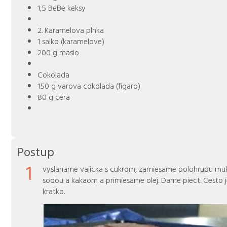
1,5 BeBe keksy
2. Karamelova plnka
1 salko (karamelove)
200 g maslo
Cokolada
150 g varova cokolada (figaro)
80 g cera
Postup
1
vyslahame vajicka s cukrom, zamiesame polohrubu mu
sodou a kakaom a primiesame olej. Dame piect. Cesto j
kratko.