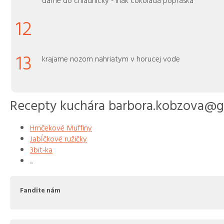
dame do chladnicky - inak cokolada popraska
12
13
krajame nozom nahriatym v horucej vode
Recepty kuchára barbora.kobzova@g
Hrnčekové Muffiny
Jabĺčkové ružičky
3bit-ka
...
Fandite nám