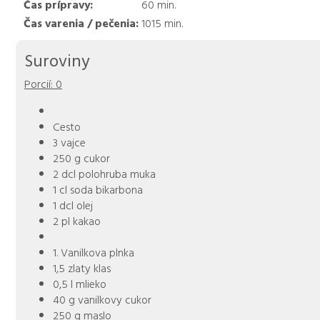
Čas prípravy:
60
min.
Čas varenia / pečenia:
1015
min.
Suroviny
Porcií:
0
Cesto
3 vajce
250 g cukor
2 dcl polohruba muka
1 cl soda bikarbona
1 dcl olej
2 pl kakao
1. Vanilkova plnka
1,5 zlaty klas
0,5 l mlieko
40 g vanilkovy cukor
250 g maslo