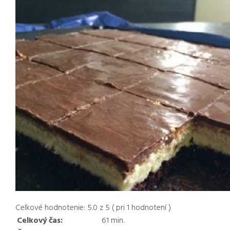
Celkové hodnotenie:
5.0
z
5
( pri
1
hodnotení )
Celkový čas:
61
min.