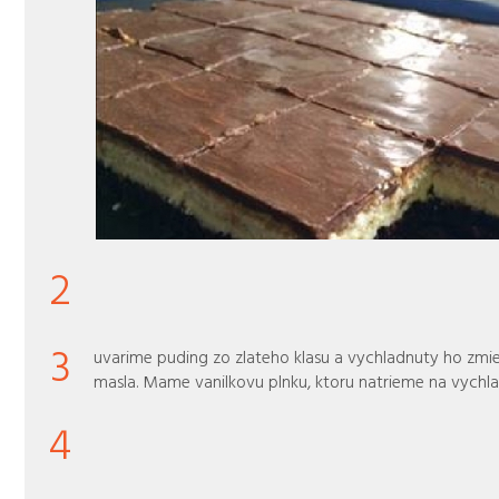
2
3
uvarime puding zo zlateho klasu a vychladnuty ho zm
masla. Mame vanilkovu plnku, ktoru natrieme na vychla
4