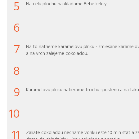
5
Na celu plochu naukladame Bebe keksy.
6
7
Na to natrieme karamelovu plnku - zmiesane karamelo
a na vrch zalejeme cokoladou.
8
9
Karamelovu plnku natierame trochu spustenu a na taku
10
11
Zaliate cokoladou nechame vonku este 10 min stat a z