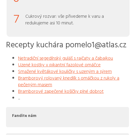
7
Cukrový rozvar: vše přivedeme k varu a
redukujeme asi 10 minut.
Recepty kuchára pomelo1@atlas.cz
Netradiční segedínský guláš s rajčaty a čabajkou
Uzené kostky v pikantní fazolové omáčce
Smažené květákové kouličky s uzeným a sýrem
Bramborový rolovaný knedlík s omáčkou z rukoly a
pečeným masem
Bramborové zapečené košíčky plné dobrot
...
Fandite nám