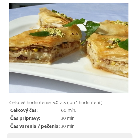
Celkové hodnotenie:
5.0
z
5
( pri
1
hodnotení )
Celkový čas:
60
min.
Čas prípravy:
30
min.
Čas varenia / pečenia:
30
min.