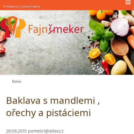
Prihlásenie
|
Vytvoriť konto
NOVINKY
RAŇAJKY
POLIEVKY
JEDLÁ S MÄSOM
JEDLÁ BEZ MÄSA
ŠALÁTY
PEČIVO
Domov
MAŠKRTY
Baklava s mandlemi ,
INÉ
ořechy a pistáciemi
28.08.2015
pomelo1@atlas.cz