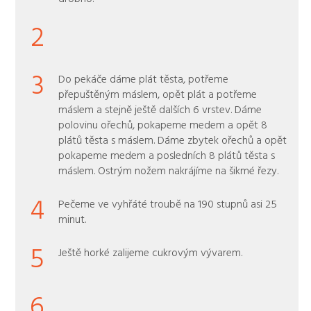
2
3
Do pekáče dáme plát těsta, potřeme
přepuštěným máslem, opět plát a potřeme
máslem a stejně ještě dalších 6 vrstev. Dáme
polovinu ořechů, pokapeme medem a opět 8
plátů těsta s máslem. Dáme zbytek ořechů a opět
pokapeme medem a posledních 8 plátů těsta s
máslem. Ostrým nožem nakrájíme na šikmé řezy.
4
Pečeme ve vyhřáté troubě na 190 stupnů asi 25
minut.
5
Ještě horké zalijeme cukrovým vývarem.
6