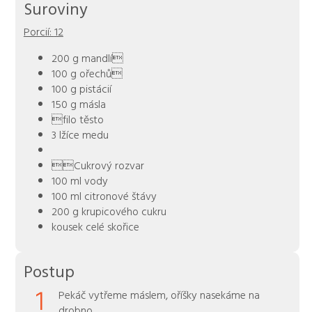
Suroviny
Porcií:
12
200 g mandlí
100 g ořechů
100 g pistácií
150 g másla
filo těsto
3 lžíce medu
Cukrový rozvar
100 ml vody
100 ml citronové štávy
200 g krupicového cukru
kousek celé skořice
Postup
1
Pekáč vytřeme máslem, oříšky nasekáme na
drobno.