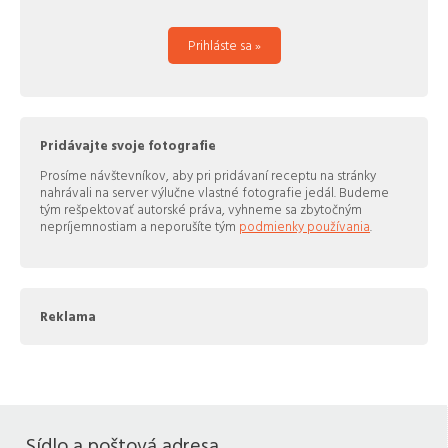
Prihláste sa »
Pridávajte svoje fotografie
Prosíme návštevníkov, aby pri pridávaní receptu na stránky
nahrávali na server výlučne vlastné fotografie jedál. Budeme
tým rešpektovať autorské práva, vyhneme sa zbytočným
nepríjemnostiam a neporušíte tým
podmienky používania
.
Reklama
Sídlo a poštová adresa