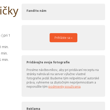
ičky
Fandite nám
5
( pri
1
Prihláste sa »
0
min.
5
min.
5
min.
Pridávajte svoje fotografie
Prosíme návštevníkov, aby pri pridávaní receptu na
stránky nahrávali na server výlučne vlastné
fotografie jedál. Budeme tým rešpektovať autorské
práva, vyhneme sa zbytočným nepríjemnostiam a
neporušíte tým
podmienky používania
.
Reklama