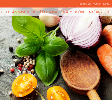
Prihlásenie
|
Vytvoriť konto
KY
JEDLÁ S MÄSOM
JEDLÁ BEZ MÄSA
ŠALÁTY
PEČIVO
MAŠKRTY
INÉ