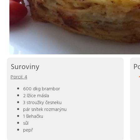
Suroviny
P
Porcií:
4
600 dkg brambor
2 lžíce másla
3 stroužky česneku
pár snítek rozmarýnu
1 šlehačku
sůl
pepř