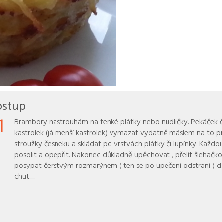
ostup
1
Brambory nastrouhám na tenké plátky nebo nudličky. Pekáček č
kastrolek (já menší kastrolek) vymazat vydatně máslem na to pr
stroužky česneku a skládat po vrstvách plátky či lupínky. Každo
posolit a opepřit. Nakonec důkladně upěchovat , přelít šlehačk
posypat čerstvým rozmarýnem ( ten se po upečení odstraní ) dobrou
chut......