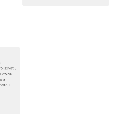
i
olisovat 3
u vrstvu
ou a