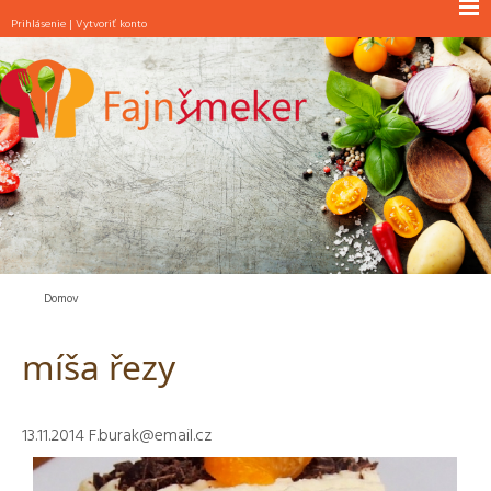
Prihlásenie
|
Vytvoriť konto
NOVINKY
RAŇAJKY
POLIEVKY
JEDLÁ S MÄSOM
JEDLÁ BEZ MÄSA
ŠALÁTY
PEČIVO
Domov
MAŠKRTY
míša řezy
INÉ
13.11.2014
F.burak@email.cz