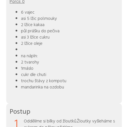
Porcií:
0
6 vajec
asi 5 lžic pol.mouky
2 lžíce kakaa
půl prášku do pečiva
asi 3 lžíce cukru
2 lžíce oleje
na nápln:
2 tvarohy
1máslo
cukr dle chuti
trochu štávy z kompotu
mandarinka na ozdobu
Postup
1
Oddělíme si bílky od žloutků.Žloutky vyšleháme s
cukrem do pěkny,přidáme