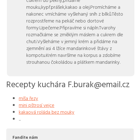
mouku,kypř.prášek,kakao a olej.Promícháme a
nakonec vmícháme vyšlehaný sníh z bílků.Těsto
rozprostřeme na pekáč nebo dortové
formy.Upečeme.Připravíme si nápln.Tvarohy
rozmačkáme se změklým máslem a cukrem dle
chuti.Vyšleháme v jemný krém a přidáme na
zjemnění asi 4 lžíce mandarinkové štávy z
kompotu.Krém navršíme na korpus a zdobíme
strouhanou čokoládou a plátkem mandarinky.
Recepty kuchára F.burak@email.cz
míša řezy
mini pštrosí vejce
kakaová roláda bez mouky
...
Fandite nám