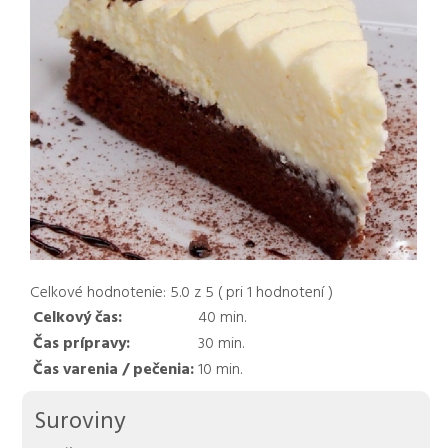
Celkové hodnotenie:
5.0
z
5
( pri
1
hodnotení )
Celkový čas:
40
min.
Čas prípravy:
30
min.
Čas varenia / pečenia:
10
min.
Suroviny