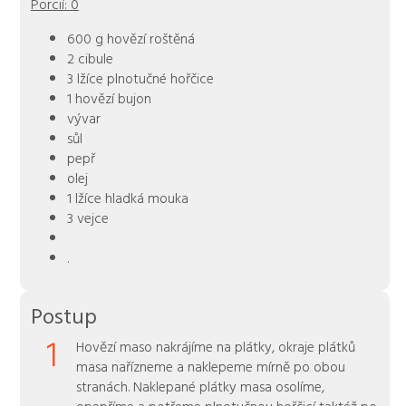
Porcií:
0
600 g hovězí roštěná
2 cibule
3 lžíce plnotučné hořčice
1 hovězí bujon
vývar
sůl
pepř
olej
1 lžíce hladká mouka
3 vejce
.
Postup
1
Hovězí maso nakrájíme na plátky, okraje plátků
masa nařízneme a naklepeme mírně po obou
stranách. Naklepané plátky masa osolíme,
opepříme a potřeme plnotučnou hořčicí taktéž po