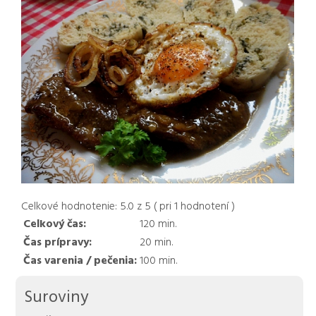
Celkové hodnotenie:
5.0
z
5
( pri
1
hodnotení )
Celkový čas:
120
min.
Čas prípravy:
20
min.
Čas varenia / pečenia:
100
min.
Suroviny