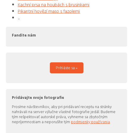
Kachní prsa na houbách s brusinkami
Pikantní hovězí maso s fazolemi
...
Fandite nám
Prihláste sa »
Pridávajte svoje fotografie
Prosíme návštevníkov, aby pri pridávaní receptu na stránky
nahrávali na server výlučne vlastné fotografie jedál. Budeme
tým rešpektovať autorské práva, vyhneme sa zbytočným
nepríjemnostiam a neporušíte tým
podmienky používania
.