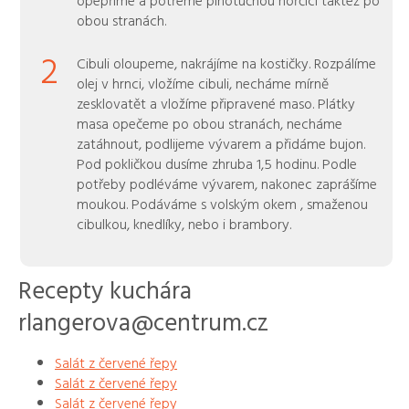
obou stranách.
2
Cibuli oloupeme, nakrájíme na kostičky. Rozpálíme
olej v hrnci, vložíme cibuli, necháme mírně
zesklovatět a vložíme připravené maso. Plátky
masa opečeme po obou stranách, necháme
zatáhnout, podlijeme vývarem a přidáme bujon.
Pod pokličkou dusíme zhruba 1,5 hodinu. Podle
potřeby podléváme vývarem, nakonec zaprášíme
moukou. Podáváme s volským okem , smaženou
cibulkou, knedlíky, nebo i brambory.
Recepty kuchára
rlangerova@centrum.cz
Salát z červené řepy
Salát z červené řepy
Salát z červené řepy