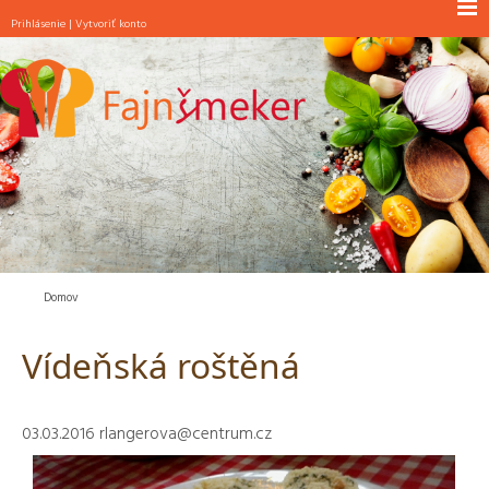
Prihlásenie
|
Vytvoriť konto
NOVINKY
RAŇAJKY
POLIEVKY
JEDLÁ S MÄSOM
JEDLÁ BEZ MÄSA
ŠALÁTY
PEČIVO
Domov
MAŠKRTY
Vídeňská roštěná
INÉ
03.03.2016
rlangerova@centrum.cz