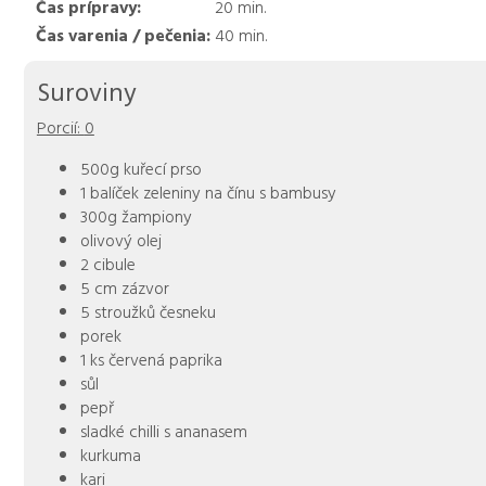
Čas prípravy:
20
min.
Čas varenia / pečenia:
40
min.
Suroviny
Porcií:
0
500g kuřecí prso
1 balíček zeleniny na čínu s bambusy
300g žampiony
olivový olej
2 cibule
5 cm zázvor
5 stroužků česneku
porek
1 ks červená paprika
sůl
pepř
sladké chilli s ananasem
kurkuma
kari