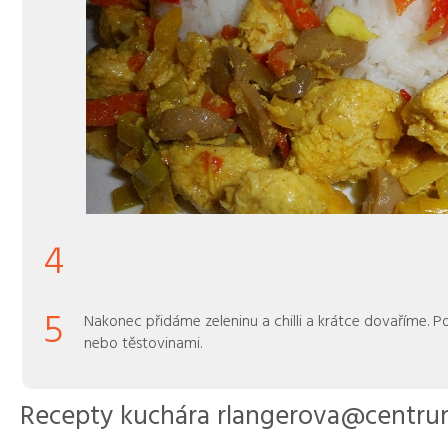
4
5
Nakonec přidáme zeleninu a chilli a krátce dovaříme. P
nebo těstovinami.
Recepty kuchára rlangerova@centru