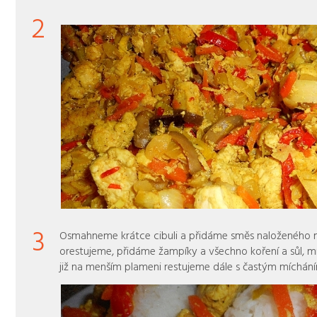
2
3
Osmahneme krátce cibuli a přidáme směs naloženého 
orestujeme, přidáme žampíky a všechno koření a sůl, m
již na menším plameni restujeme dále s častým míchání