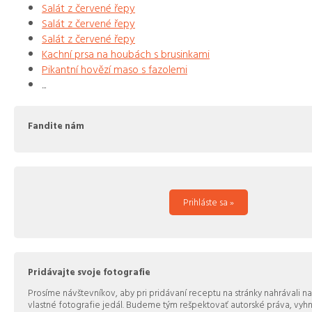
Salát z červené řepy
Salát z červené řepy
Salát z červené řepy
Kachní prsa na houbách s brusinkami
Pikantní hovězí maso s fazolemi
...
Fandite nám
Prihláste sa »
Pridávajte svoje fotografie
Prosíme návštevníkov, aby pri pridávaní receptu na stránky nahrávali na
vlastné fotografie jedál. Budeme tým rešpektovať autorské práva, vy