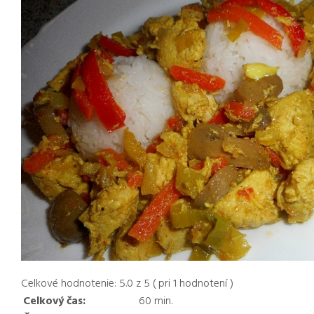
Celkové hodnotenie:
5.0
z
5
( pri
1
hodnotení )
Celkový čas:
60
min.