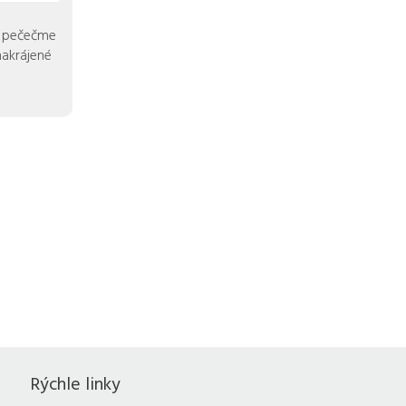
a pečečme
nakrájené
Rýchle linky