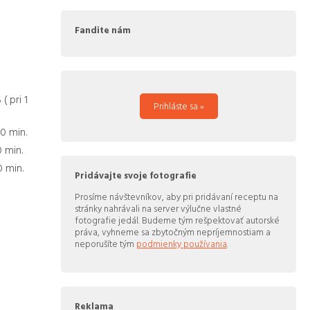
Fandite nám
5
( pri
1
Prihláste sa »
00
min.
0
min.
0
min.
Pridávajte svoje fotografie
Prosíme návštevníkov, aby pri pridávaní receptu na
stránky nahrávali na server výlučne vlastné
fotografie jedál. Budeme tým rešpektovať autorské
práva, vyhneme sa zbytočným nepríjemnostiam a
neporušíte tým
podmienky používania
.
Reklama