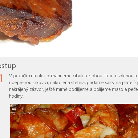
ostup
1
V pekáčku na oleji osmahneme cibuli a z obou stran osolenou a
opepřenou krkovici, nakrojená stehna, přidáme salsy na plátečk
nakrájený zázvor, ještě mírně podlijeme a polijeme maso a peče
hodiny.