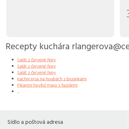
Recepty kuchára rlangerova@c
Salát z červené řepy
Salát z červené řepy
Salát z červené řepy
Kachní prsa na houbách s brusinkami
Pikantní hovězí maso s fazolemi
...
Sídlo a poštová adresa