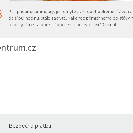
3
Pak přidáme brambory, jen omyté , vše opět polijeme šťávou 
další půl hodinu, stále zakryté. Nakonec přimíchneme do šťávy 
papriky, čsnek a porek. Dopečeme odkryté, asi 10 minut.
entrum.cz
Bezpečná platba