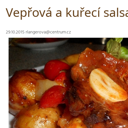
Vepřová a kuřecí sals
29.10.2015
rlangerova@centrum.cz