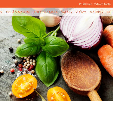
Prihlásenie
|
Vytvoriť konto
KY
JEDLÁ S MÄSOM
JEDLÁ BEZ MÄSA
ŠALÁTY
PEČIVO
MAŠKRTY
INÉ