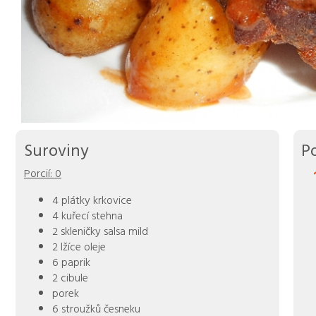
Suroviny
P
Porcií:
0
4 plátky krkovice
4 kuřecí stehna
2 skleničky salsa mild
2 lžíce oleje
6 paprik
2 cibule
porek
6 stroužků česneku