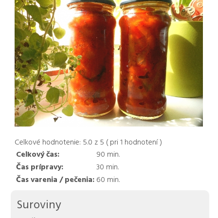
Celkové hodnotenie:
5.0
z
5
( pri
1
hodnotení )
Celkový čas:
90
min.
Čas prípravy:
30
min.
Čas varenia / pečenia:
60
min.
Suroviny