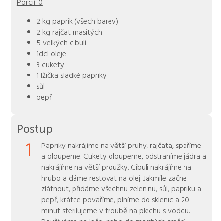
Porcií:
0
2 kg paprik (všech barev)
2 kg rajčat masitých
5 velkých cibulí
1dcl oleje
3 cukety
1 lžička sladké papriky
sůl
pepř
Postup
1
Papriky nakrájíme na větší pruhy, rajčata, spaříme
a oloupeme. Cukety oloupeme, odstraníme jádra a
nakrájíme na větší proužky. Cibuli nakrájíme na
hrubo a dáme restovat na olej. Jakmile začne
zlátnout, přidáme všechnu zeleninu, sůl, papriku a
pepř, krátce povaříme, plníme do sklenic a 20
minut sterilujeme v troubě na plechu s vodou.
Používáme na lečo, nebo do masitých směsí.