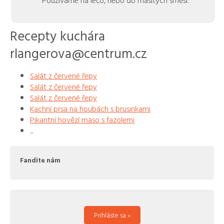
Recepty kuchára
rlangerova@centrum.cz
Salát z červené řepy
Salát z červené řepy
Salát z červené řepy
Kachní prsa na houbách s brusinkami
Pikantní hovězí maso s fazolemi
...
Fandite nám
Prihláste sa »