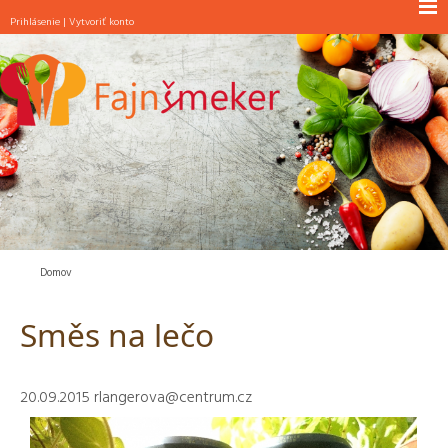
Prihlásenie
|
Vytvoriť konto
NOVINKY
RAŇAJKY
POLIEVKY
JEDLÁ S MÄSOM
JEDLÁ BEZ MÄSA
ŠALÁTY
PEČIVO
Domov
MAŠKRTY
Směs na lečo
INÉ
20.09.2015
rlangerova@centrum.cz