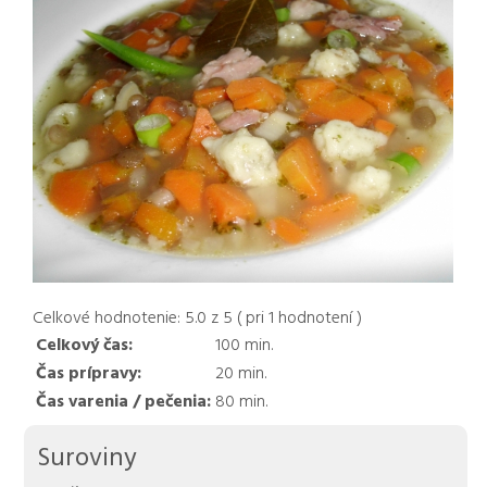
Celkové hodnotenie:
5.0
z
5
( pri
1
hodnotení )
Celkový čas:
100
min.
Čas prípravy:
20
min.
Čas varenia / pečenia:
80
min.
Suroviny