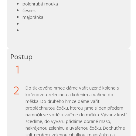
polohrubá mouka
česnek
majoránka
Postup
1
2
Do tlakového hrnce dáme vařit uzené koleno s
kořenovou zeleninou a kořením a vaříme do
měkka. Do druhého hrnce dáme vařit
propláchnutou čočku, kterou jsme si den předem
namočili ve vodě a vaříme do měkka. Vývar z kostí
scedíme, do vývaru přidáme obrané maso,
nakrájenou zeleninu a uvařenou čočku. Dochutíme
solí, pepřem, zelenou cibulkou, majoránkou a