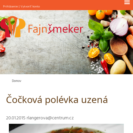
Prihlásenie
|
Vytvoriť konto
NOVINKY
RAŇAJKY
POLIEVKY
JEDLÁ S MÄSOM
JEDLÁ BEZ MÄSA
ŠALÁTY
PEČIVO
Domov
MAŠKRTY
Čočková polévka uzená
INÉ
20.01.2015
rlangerova@centrum.cz