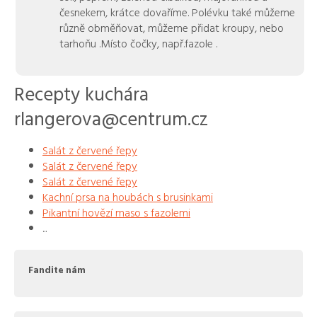
česnekem, krátce dovaříme. Polévku také můžeme
různě obměňovat, můžeme přidat kroupy, nebo
tarhoňu .Místo čočky, např.fazole .
Recepty kuchára
rlangerova@centrum.cz
Salát z červené řepy
Salát z červené řepy
Salát z červené řepy
Kachní prsa na houbách s brusinkami
Pikantní hovězí maso s fazolemi
...
Fandite nám