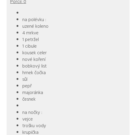
Porcií:
0
na polévku :
uzené koleno
4 mrkve
1 petržel
1 cibule
kousek celer
nové koření
bobkový list
hrnek čočka
sůl
pepř
majoránka
česnek
na nočky :
vejce
trošku vody
krupička