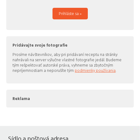
Prihláste sa »
Pridávajte svoje fotografie
Prosíme návštevníkov, aby pri pridávaní receptu na stránky
nahrávali na server výlučne vlastné fotografie jedál. Budeme
tým rešpektovať autorské práva, vyhneme sa zbytočným
nepríjemnostiam a neporušíte tým
podmienky používania
.
Reklama
Sídlo a poštová adresa