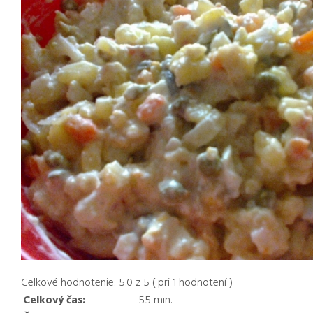
Celkové hodnotenie:
5.0
z
5
( pri
1
hodnotení )
Celkový čas:
55
min.