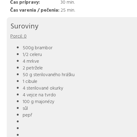
Čas prípravy:
30
min.
Čas varenia / pečenia:
25
min.
Suroviny
Porcií:
0
500g brambor
1/2 celeru
4 mrkve
2 petržele
50 g sterilovaného hrášku
1 cibule
4 sterilované okurky
4 vejce na tvrdo
100 g majonézy
sůl
pepř