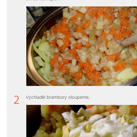
2
Vychladlé brambory oloupeme,