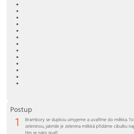
Postup
1
Brambory se slupkou umyjeme a uvaříme do měkka. To
zeleninou, jakmile je zelenina měkká přidáme cibulku najemno nakrájenou,
tím se nám spaří.