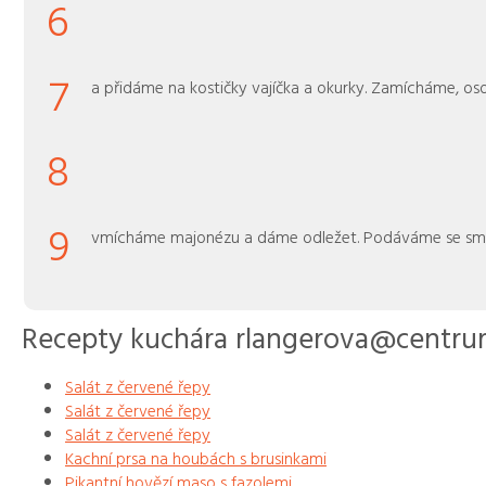
6
7
a přidáme na kostičky vajíčka a okurky. Zamícháme, 
8
9
vmícháme majonézu a dáme odležet. Podáváme se 
Recepty kuchára rlangerova@centru
Salát z červené řepy
Salát z červené řepy
Salát z červené řepy
Kachní prsa na houbách s brusinkami
Pikantní hovězí maso s fazolemi