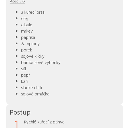
Porcií:
0
3 kuřecí prsa
olej
cibule
mrkev
paprika
žampiony
porek
sojové klíčky
bambusové výhonky
sůl
pepř
kari
sladké chilli
sojová omáčka
Postup
1
Rychlé kuřecí z pánve