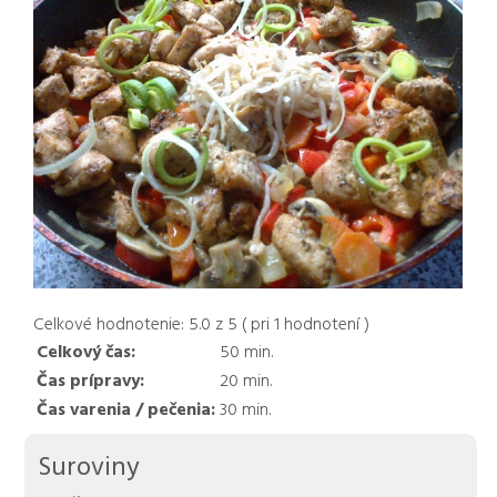
Celkové hodnotenie:
5.0
z
5
( pri
1
hodnotení )
Celkový čas:
50
min.
Čas prípravy:
20
min.
Čas varenia / pečenia:
30
min.
Suroviny