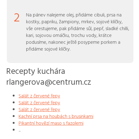
2
Na pánev nalejeme olej, přidáme cibuli, prsa na
kostky, papriku, žampiony, mrkev, sojové klíčky,
vše orestujeme, pak přidáme sůl, pepř, sladké chilli,
kari, sojovou omáčku, trochu vody, krátce
podusíme, nakonec ještě posypeme porkem a
přidáme sojové klíčky.
Recepty kuchára
rlangerova@centrum.cz
Salát z červené řepy
Salát z červené řepy
Salát z červené řepy
Kachní prsa na houbách s brusinkami
Pikantní hovězí maso s fazolemi
...