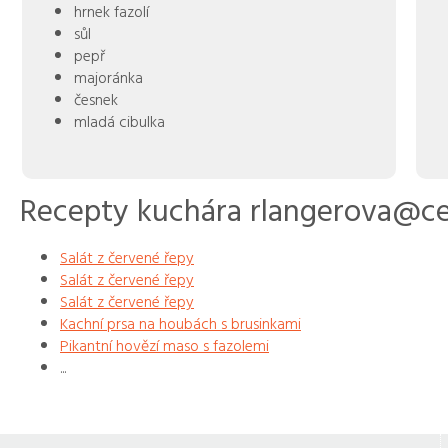
hrnek fazolí
sůl
pepř
majoránka
česnek
mladá cibulka
Recepty kuchára rlangerova@c
Salát z červené řepy
Salát z červené řepy
Salát z červené řepy
Kachní prsa na houbách s brusinkami
Pikantní hovězí maso s fazolemi
...