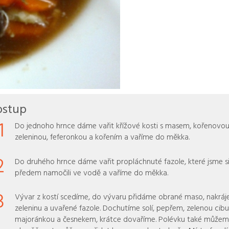
ostup
1
Do jednoho hrnce dáme vařit křížové kosti s masem, kořenovo
zeleninou, feferonkou a kořením a vaříme do měkka.
2
Do druhého hrnce dáme vařit propláchnuté fazole, které jsme s
předem namočili ve vodě a vaříme do měkka.
3
Vývar z kostí scedíme, do vývaru přidáme obrané maso, nakrá
zeleninu a uvařené fazole. Dochutíme solí, pepřem, zelenou cibu
majoránkou a česnekem, krátce dovaříme. Polévku také můžem