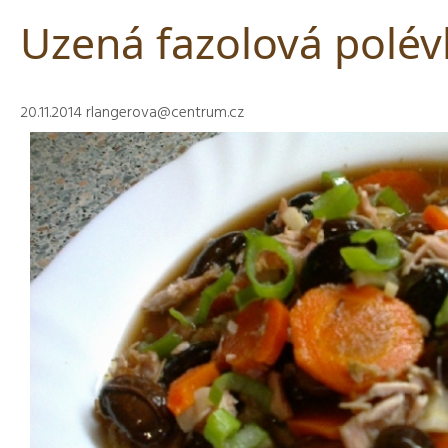
Uzená fazolová polév
20.11.2014
rlangerova@centrum.cz