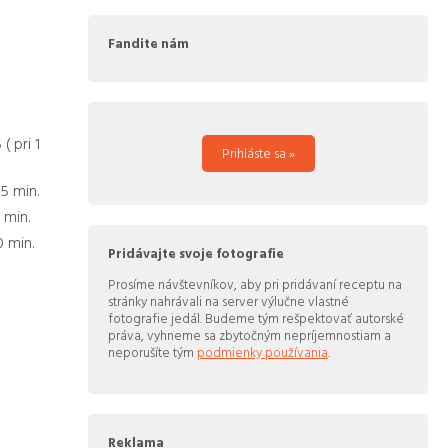
Fandite nám
5
( pri
1
Prihláste sa »
05
min.
5
min.
0
min.
Pridávajte svoje fotografie
Prosíme návštevníkov, aby pri pridávaní receptu na
stránky nahrávali na server výlučne vlastné
fotografie jedál. Budeme tým rešpektovať autorské
práva, vyhneme sa zbytočným nepríjemnostiam a
neporušíte tým
podmienky používania
.
Reklama