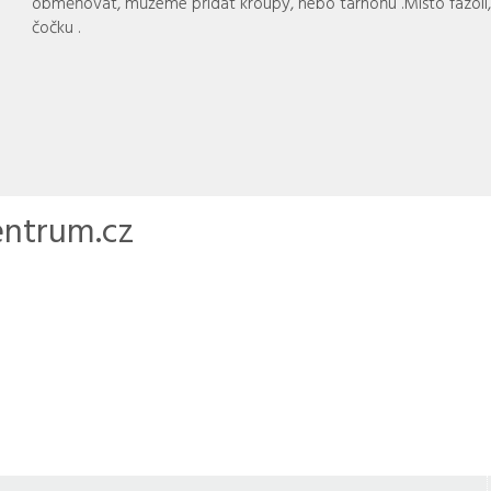
obměňovat, můžeme přidat kroupy, nebo tarhoňu .Místo fazolí,
čočku .
entrum.cz