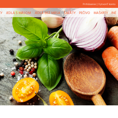
Prihlásenie
|
Vytvoriť konto
KY
JEDLÁ S MÄSOM
JEDLÁ BEZ MÄSA
ŠALÁTY
PEČIVO
MAŠKRTY
INÉ