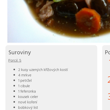
Suroviny
P
Porcií:
5
2 kusy uzených křížových kostí
4 mrkve
1 petržel
1 cibule
1 feferonka
kousek celer
nové koření
bobkový list