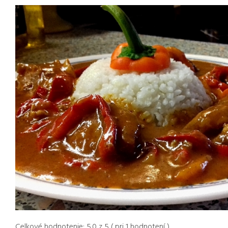
Celkové hodnotenie:
5.0
z
5
( pri
1
hodnotení )