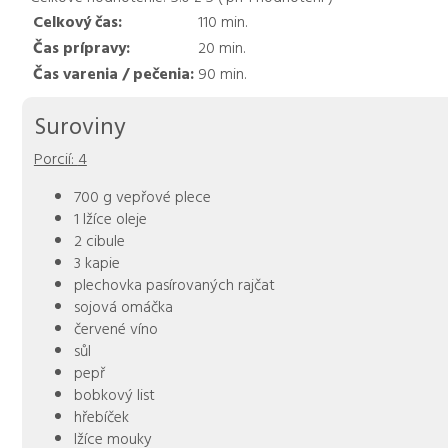
Celkový čas:
110
min.
Čas prípravy:
20
min.
Čas varenia / pečenia:
90
min.
Suroviny
Porcií:
4
700 g vepřové plece
1 lžíce oleje
2 cibule
3 kapie
plechovka pasírovaných rajčat
sojová omáčka
červené víno
sůl
pepř
bobkový list
hřebíček
lžíce mouky