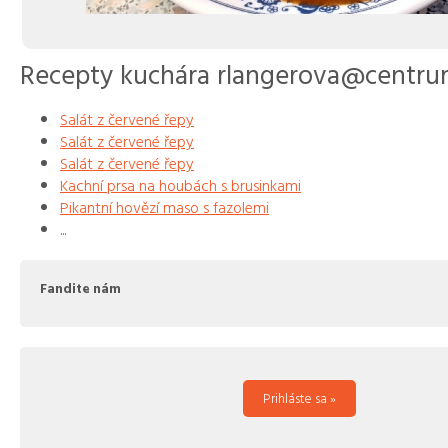
Recepty kuchára rlangerova@centru
Salát z červené řepy
Salát z červené řepy
Salát z červené řepy
Kachní prsa na houbách s brusinkami
Pikantní hovězí maso s fazolemi
...
Fandite nám
Prihláste sa »