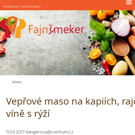
Prihlásenie
|
Vytvoriť konto
NOVINKY
RAŇAJKY
POLIEVKY
JEDLÁ S MÄSOM
JEDLÁ BEZ MÄSA
ŠALÁTY
PEČIVO
Domov
MAŠKRTY
Vepřové maso na kapiích, raj
INÉ
víně s rýží
11.05.2017
rlangerova@centrum.cz