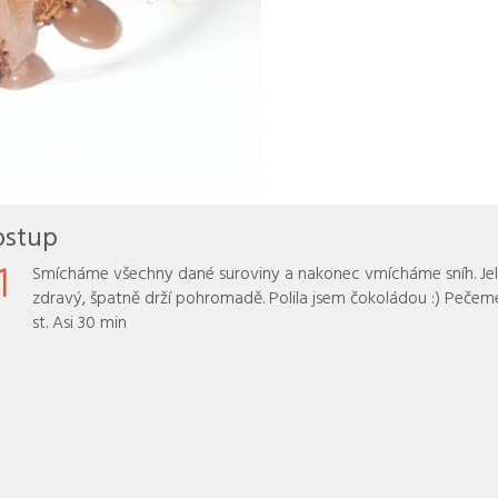
ostup
1
Smícháme všechny dané suroviny a nakonec vmícháme sníh. Jeli
zdravý, špatně drží pohromadě. Polila jsem čokoládou :) Pečem
st. Asi 30 min