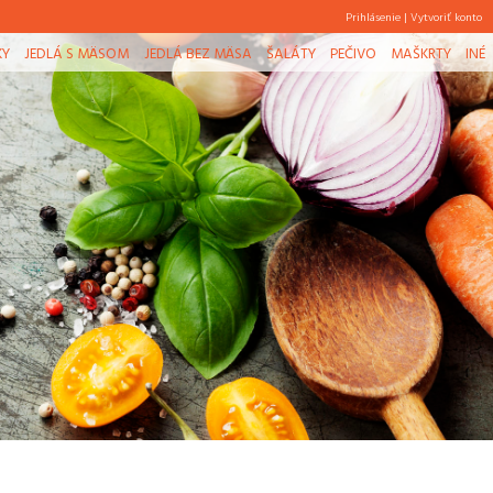
Prihlásenie
|
Vytvoriť konto
KY
JEDLÁ S MÄSOM
JEDLÁ BEZ MÄSA
ŠALÁTY
PEČIVO
MAŠKRTY
INÉ