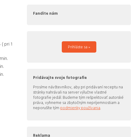
Fandite nám
5
( pri
1
Prihláste sa »
min.
n.
n.
Pridávajte svoje fotografie
Prosíme návštevníkov, aby pri pridávaní receptu na
stránky nahrávali na server výlučne vlastné
fotografie jedál. Budeme tým rešpektovať autorské
práva, vyhneme sa zbytočným nepríjemnostiam a
neporušíte tým
podmienky používania
.
Reklama