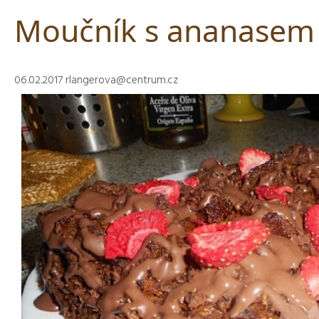
Moučník s ananasem
06.02.2017
rlangerova@centrum.cz