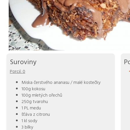
Suroviny
P
Porcií:
0
Miska čerstvého ananasu / malé kostečky
100g kokosu
100g mletých ořechů
250g tvarohu
1 PL medu
šťáva z citronu
1 kl sody
3 bílky