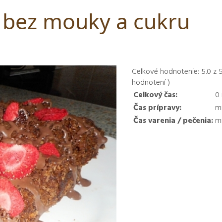
 bez mouky a cukru
Celkové hodnotenie:
5.0
z
hodnotení )
Celkový čas:
0
Čas prípravy:
mi
Čas varenia / pečenia:
mi